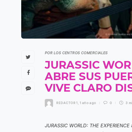
POR LOS CENTROS COMERCIALES
JURASSIC WOR
ABRE SUS PUE
VIVE CLARO D
REDACTOR 1
,
1 año ago
0
3 m
JURASSIC WORLD: THE EXPERIENCE