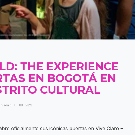
LD: THE EXPERIENCE
RTAS EN BOGOTÁ EN
ISTRITO CULTURAL
in
read
923
abre oficialmente sus icónicas puertas en Vive Claro –