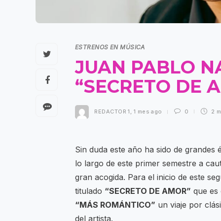
ESTRENOS EN MÚSICA
JUAN PABLO N
“SECRETO DE 
REDACTOR 1
,
1 mes ago
0
2 m
Sin duda este año ha sido de grandes 
lo largo de este primer semestre a ca
gran acogida. Para el inicio de este s
titulado
“SECRETO DE AMOR”
que es 
“MÁS ROMÁNTICO”
un viaje por clási
del artista.