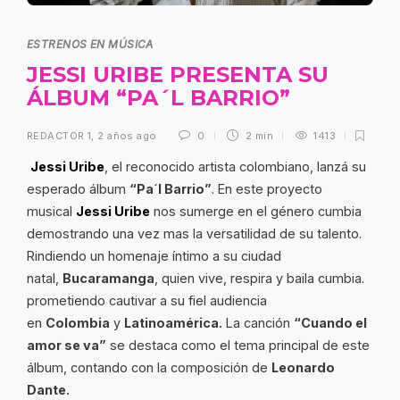
ESTRENOS EN MÚSICA
JESSI URIBE PRESENTA SU
ÁLBUM “PA´L BARRIO”
REDACTOR 1
,
2 años ago
0
2 min
1413
Jessi Uribe
, el reconocido artista colombiano, lanzá su
esperado álbum
“Pa´l Barrio”
. En este proyecto
musical
Jessi Uribe
nos sumerge en el género cumbia
demostrando una vez mas la versatilidad de su talento.
Rindiendo un homenaje íntimo a su ciudad
natal,
Bucaramanga
, quien vive, respira y baila cumbia.
prometiendo cautivar a su fiel audiencia
en
Colombia
y
Latinoamérica.
La canción
“Cuando el
amor se va”
se destaca como el tema principal de este
álbum, contando con la composición de
Leonardo
Dante.