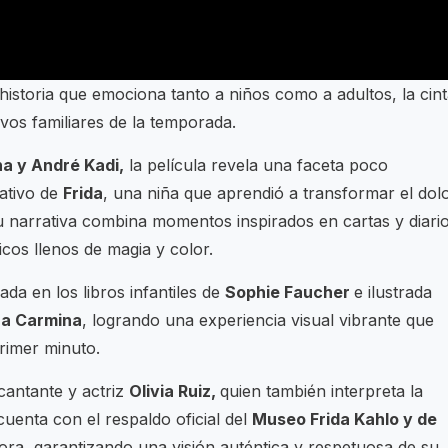
istoria que emociona tanto a niños como a adultos, la cin
vos familiares de la temporada.
na y André Kadi,
la película revela una faceta poco
eativo de
Frida
, una niña que aprendió a transformar el dol
 Su narrativa combina momentos inspirados en cartas y diari
icos llenos de magia y color.
rada en los libros infantiles de
Sophie Faucher
e ilustrada
a Carmina
, logrando una experiencia visual vibrante que
rimer minuto.
cantante y actriz
Olivia Ruiz,
quien también interpreta la
cuenta con el respaldo oficial del
Museo Frida Kahlo y de
tora, garantizando una visión auténtica y respetuosa de su