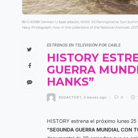
80-G-61599: German U-boat attacks, WWII. SS Pennsylvania Sun burning a
Navy Photograph, now in the collections of the National Archives. (2017
ESTRENOS EN TELEVISIÓN POR CABLE
HISTORY ESTR
GUERRA MUND
HANKS”
REDACTOR 1
,
3 meses ago
0
HISTORY estrena el próximo lunes 25 
“SEGUNDA GUERRA MUNDIAL CON 