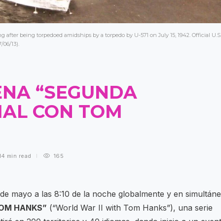
fter being torpedoed amidships by a torpedo by U-571 on July 15, 1942. Official U.S
/06/13).
ENA “SEGUNDA
IAL CON TOM
14 min
read
165
de mayo a las 8:10 de la noche globalmente y en simultán
TOM HANKS”
(“World War II with Tom Hanks”), una serie