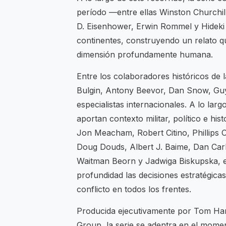
período —entre ellas Winston Churchill,
D. Eisenhower, Erwin Rommel y Hideki T
continentes, construyendo un relato que
dimensión profundamente humana.
Entre los colaboradores históricos de
Bulgin, Antony Beevor, Dan Snow, Guy
especialistas internacionales. A lo lar
aportan contexto militar, político e hi
Jon Meacham, Robert Citino, Phillips 
Doug Douds, Albert J. Baime, Dan Carl
Waitman Beorn y Jadwiga Biskupska, e
profundidad las decisiones estratégica
conflicto en todos los frentes.
Producida ejecutivamente por Tom Han
Group, la serie se adentra en el mome