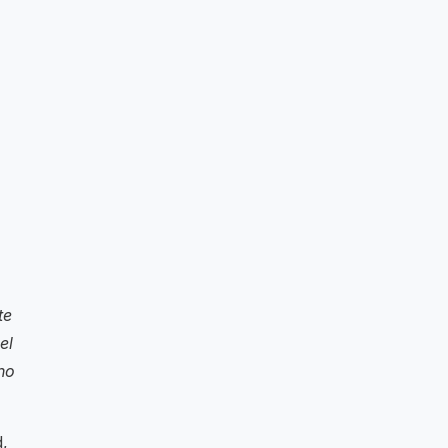
te
el
no
d,