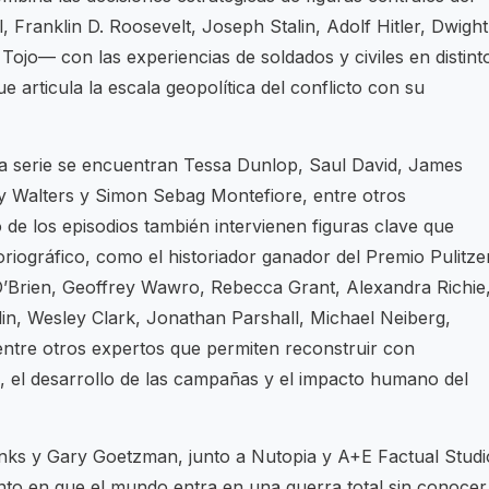
 Franklin D. Roosevelt, Joseph Stalin, Adolf Hitler, Dwight
ojo— con las experiencias de soldados y civiles en distint
 articula la escala geopolítica del conflicto con su
 la serie se encuentran Tessa Dunlop, Saul David, James
 Walters y Simon Sebag Montefiore, entre otros
go de los episodios también intervienen figuras clave que
storiográfico, como el historiador ganador del Premio Pulitze
O’Brien, Geoffrey Wawro, Rebecca Grant, Alexandra Richie
in, Wesley Clark, Jonathan Parshall, Michael Neiberg,
ntre otros expertos que permiten reconstruir con
s, el desarrollo de las campañas y el impacto humano del
ks y Gary Goetzman, junto a Nutopia y A+E Factual Studi
nto en que el mundo entra en una guerra total sin conocer