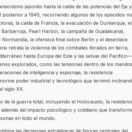
nsionismo japonés hasta la caída de las potencias del Eje y
l posterior a 1945, recorriendo algunos de los episodios m
Polonia, la caída de Francia, la evacuación de Dunkerque, el
n Barbarroja, Pearl Harbor, la campaña de Guadalcanal,
e Normandía, la ofensiva final sobre Berlín y el desenlace
ie retrata la violencia de los combates librados en tierra,
diterráneo hasta Europa del Este y las selvas del Pacífico—
menos explorados, como las tensiones dentro de los mando
eraciones de inteligencia y espionaje, la resistencia
enorme poder industrial y tecnológico que terminó inclinan
el siglo XX.
de la guerra total, incluyendo el Holocausto, la resistenc
, además del impacto psicológico y cotidiano que transform
ersonas en todo el mundo.
ombina las decisiones estratégicas de figuras centrales del