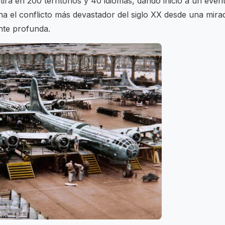
irá en 200 territorios y 40 idiomas, dando inicio a un even
na el conflicto más devastador del siglo XX desde una mira
te profunda.