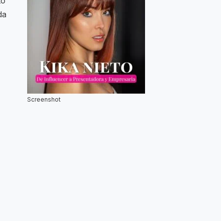
to
da
Screenshot