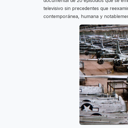
documental de 20 episodios que se emit
televisivo sin precedentes que reexami
contemporánea, humana y notablemen