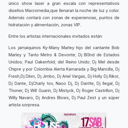
único show laser a gran escala con representativos
diseños Macromedia,que llenaran la noche de luz y color.
Además contará con zonas de experiencias, puntos de
hidratación y alimentación, zonas VIP.
Entre los artistas internacionales invitados están:
Los jamaiquinos Ky-Many Marley hijo del cantante Bob
Marley y Tanto Metro & Devonte; Dj Bl3nd de Estados
Unidos; Paul Oakenfold; del Reino Unido; Dj Mel desde
Chipre y por Colombia Alerta Kamarada y Big Mancilla, Dj
Fresh,Dj Dilxn, Dj Jimbo, Dj Ariel Vargas, Dj Holly Dj Rikor,
Dj Dante, DjCharly tov, Naoo Dj, Dj Dantte, Dj Ilegal, Dj
Thoner, Dj Will Guarin, Dj Mistyck, Dj Roger Castrillon, Dj
Willy Navaro, Dj Andres Blows, Dj Paul Zest y un súper
artista sorpresa.