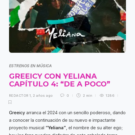
ESTRENOS EN MÚSICA
GREEICY CON YELIANA
CAPÍTULO 4: “DE A POCO”
REDACTOR 1
,
2 años ago
0
2 min
1286
Greeicy
arranca el 2024 con un sencillo poderoso, dando
a conocer la continuación de su nuevo e impactante
proyecto musical
“Yeliana”
, el nombre de su alter ego;