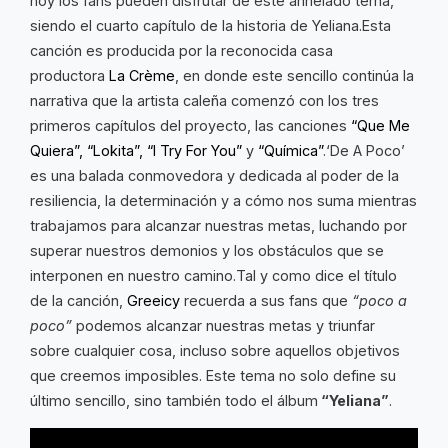
hoy los fans pueden disfrutar de este anhelado tema,
siendo el cuarto capítulo de la historia de Yeliana.Esta
canción es producida por la reconocida casa
productora
La Crème
, en donde este sencillo continúa la
narrativa que la artista caleña comenzó con los tres
primeros capítulos del proyecto, las canciones
“Que Me
Quiera”, “Lokita”,
“I Try For You”
y
“Química”
.‘De A Poco’
es una balada conmovedora y dedicada al poder de la
resiliencia, la determinación y a cómo nos suma mientras
trabajamos para alcanzar nuestras metas, luchando por
superar nuestros demonios y los obstáculos que se
interponen en nuestro camino.Tal y como dice el título
de la canción,
Greeicy
recuerda a sus fans que
“poco a
poco”
podemos alcanzar nuestras metas y triunfar
sobre cualquier cosa, incluso sobre aquellos objetivos
que creemos imposibles. Este tema no solo define su
último sencillo, sino también todo el álbum
“Yeliana”
.