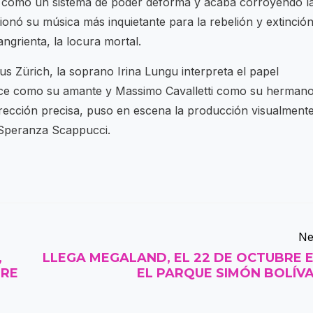
 cómo un sistema de poder deforma y acaba corroyendo l
onó su música más inquietante para la rebelión y extinció
angrienta, la locura mortal.
 Zürich, la soprano Irina Lungu interpreta el papel
rece como su amante y Massimo Cavalletti como su hermano
rección precisa, puso en escena la producción visualment
 Speranza Scappucci.
Ne
,
LLEGA MEGALAND, EL 22 DE OCTUBRE 
BRE
EL PARQUE SIMÓN BOLÍV