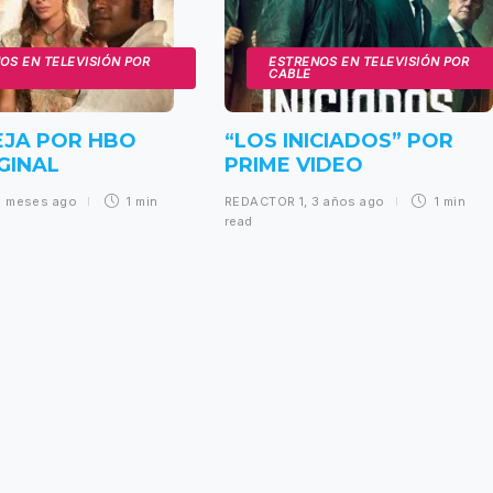
OS EN TELEVISIÓN POR
ESTRENOS EN TELEVISIÓN POR
CABLE
EJA POR HBO
“LOS INICIADOS” POR
GINAL
PRIME VIDEO
6 meses ago
1 min
REDACTOR 1
,
3 años ago
1 min
read