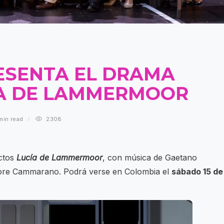
ESENTA EL DRAMA
ÍA DE LAMMERMOOR
min
read
2308
actos
Lucía de Lammermoor
, con música de Gaetano
lvatore Cammarano. Podrá verse en Colombia el
sábado 15 de