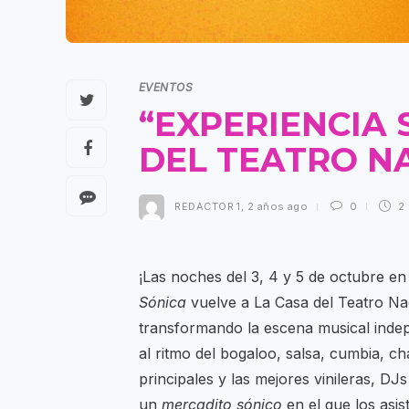
EVENTOS
“EXPERIENCIA 
DEL TEATRO N
REDACTOR 1
,
2 años ago
0
2
¡Las noches del 3, 4 y 5 de octubre 
Sónica
vuelve a La Casa del Teatro Na
transformando la escena musical inde
al ritmo del bogaloo, salsa, cumbia, 
principales y las mejores vinileras, DJ
un
mercadito sónico
en el que los asi