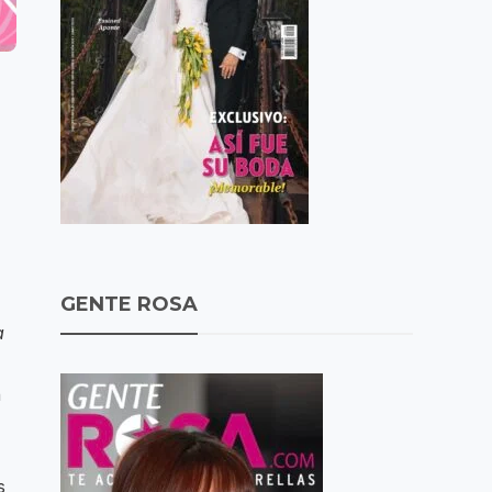
GENTE ROSA
a
n
s