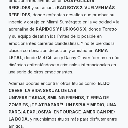
emocionantes aventuras en
DOS POLICÍAS
REBELDES
y su secuela
BAD BOYS 2: VUELVEN MÁS
REBELDES
, donde enfrentan desafíos que prueban su
ingenio y coraje en Miami. Sumérgete en la velocidad y la
adrenalina de
RÁPIDOS Y FURIOSOS X
, donde Toretto
y su equipo desafían los límites de lo posible en
emocionantes carreras clandestinas. Y no te pierdas la
clásica combinación de acción y amistad en
ARMA
LETAL
, donde Mel Gibson y Danny Glover forman un dúo
dinámico enfrentándose a criminales internacionales en
una serie de giros emocionantes.
Además podrás encontrar otros títulos como:
ELIJO
CREER
,
LA VIDA SEXUAL DE LAS
UNIVERSITARIAS
,
SMILING FRIENDS
,
TIERRA DE
ZOMBIES
,
¡TE ATRAPARÉ!
,
UN ESPÍA Y MEDIO
,
UNA
PAREJA EXPLOSIVA
,
ENTOURAGE
.
AMERICAN PIE:
LA BODA
, y muchísimos títulos más para disfrutar entre
amigos.