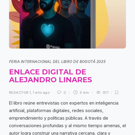
FERIA INTERNACIONAL DEL LIBRO DE BOGOTÁ 2025
ENLACE DIGITAL DE
ALEJANDRO LINARES
REDACTOR 1
,
1 año ago
0
3 min
917
El libro reúne entrevistas con expertos en inteligencia
artificial, plataformas digitales, redes sociales,
emprendimiento y políticas públicas. A través de
conversaciones profundas y al mismo tiempo amenas, el
autor logra construir una narrativa cercana, clara y