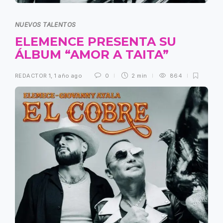
NUEVOS TALENTOS
ELEMENCE PRESENTA SU
ÁLBUM “AMOR A TAITA”
REDACTOR 1
,
1 año ago
0
2 min
864