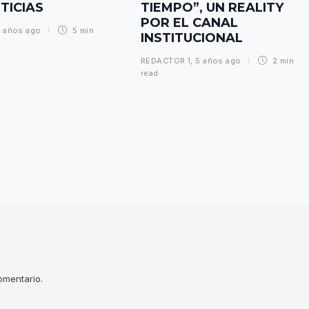
TICIAS
TIEMPO”, UN REALITY
POR EL CANAL
 años ago
5 min
INSTITUCIONAL
REDACTOR 1
,
5 años ago
2 min
read
omentario.