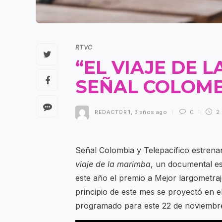
RTVC
“EL VIAJE DE 
SEÑAL COLOMB
REDACTOR 1
,
3 años ago
0
2
Señal Colombia y Telepacífico estrena
viaje de la marimba
, un documental es
este año el premio a Mejor largometraj
principio de este mes se proyectó en el 
programado para este 22 de noviembre 