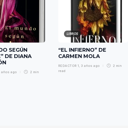
LIBROS
DO SEGÚN
“EL INFIERNO” DE
E” DE DIANA
CARMEN MOLA
ÓN
REDACTOR 1
,
3 años ago
2 min
read
 años ago
2 min