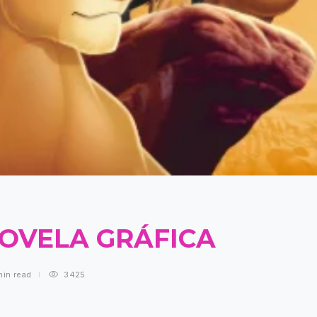
NOVELA GRÁFICA
min
read
3425