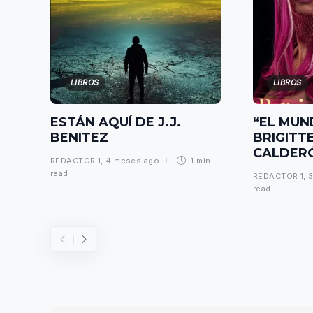
LIBROS
LIBROS
ESTÁN AQUÍ DE J.J.
“EL MUN
BENITEZ
BRIGITT
CALDER
REDACTOR 1
,
4 meses ago
1 min
read
REDACTOR 1
,
3
read