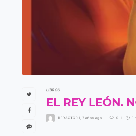
LIBROS
EL REY LEÓN. 
REDACTOR 1
,
7 años ago
0
1 