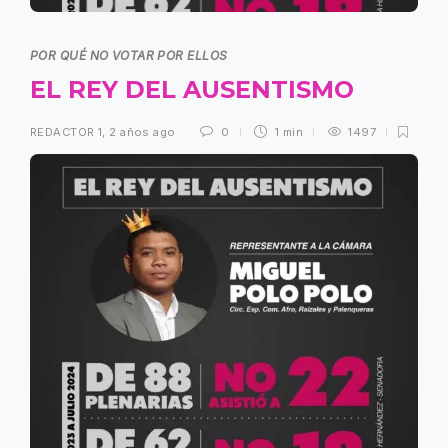
POR QUÉ NO VOTAR POR ELLOS
EL REY DEL AUSENTISMO
REDACTOR 1
,
2 años ago
0
1 min
1497