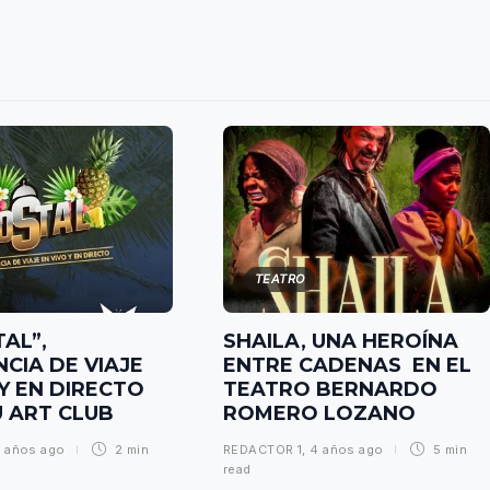
TEATRO
AL”,
SHAILA, UNA HEROÍNA
NCIA DE VIAJE
ENTRE CADENAS EN EL
 Y EN DIRECTO
TEATRO BERNARDO
U ART CLUB
ROMERO LOZANO
 años ago
2 min
REDACTOR 1
,
4 años ago
5 min
read