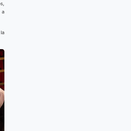
s,
 a
la