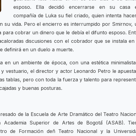
esposo. Ella decidió encerrarse en su casa 
compañía de Luka su fiel criado, quien intenta hacer
 su vida. Pero el encierro es interrumpido por Smirnov, 
ega para cobrar un dinero que le debía el difunto esposo. En
acaloradas discusiones con el cobrador que se instala en 
 definirá en un duelo a muerte.
la en un ambiente de época, con una estética minimalista
y vestuario, el director y actor Leonardo Petro le apuesta
s tablas, pero con toda la fuerza y talento para represent
rcajadas y buenas posturas.
gresado de la Escuela de Arte Dramático del Teatro Nacion
a Academia Superior de Artes de Bogotá́ (ASAB). Tie
ro de Formación deñ Teatro Nacional y la Universid