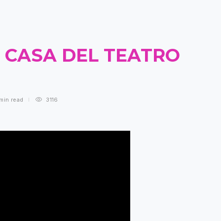
A CASA DEL TEATRO
min
read
3116