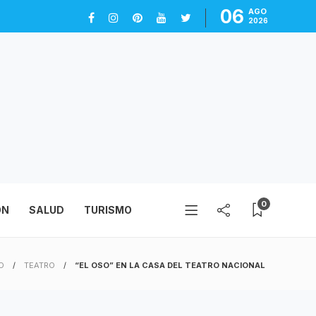
06
AGO
2026
0
ÓN
SALUD
TURISMO
IO
TEATRO
“EL OSO” EN LA CASA DEL TEATRO NACIONAL