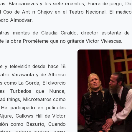
as: Blancanieves y los siete enanitos, Fuera de juego, Dio
El Oso de Ant n Chejov en el Teatro Nacional, El medico
edro Almodvar.
tras mientas de Claudia Giraldo, director asistente de 
de la obra Prométeme que no gritarde Víctor Viviescas.
ne y televisión desde hace 18
eatro Varasanta y de Alfonso
as como La Gorda, El divorcio
Mas Turbados que Nunca,
 bad things, Microteatros como
 Ha participado en películas
jure, Gallows Hill de Víctor
isión como Bazurto, Cuando