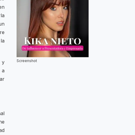
en
la
un
tre
la
Screenshot
 y
 a
ar
al
ne
ad