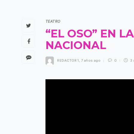
TEATRO
“EL OSO” EN L
NACIONAL
REDACTOR 1
,
7 años ago
0
3 