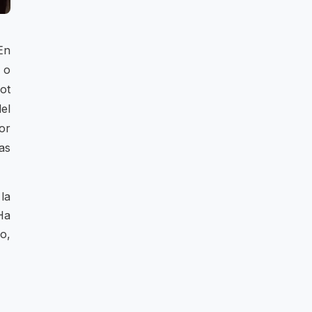
En
 o
ot
el
or
as
la
Ha
o,