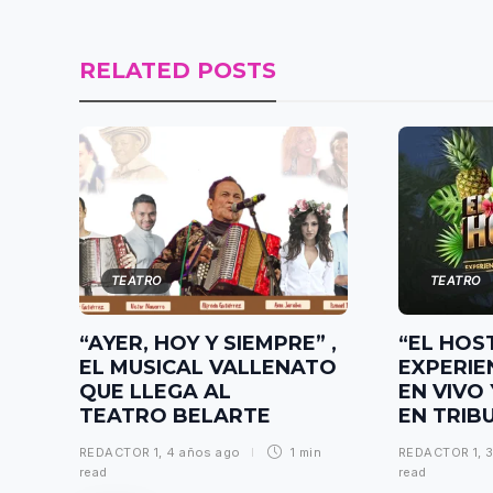
RELATED POSTS
TEATRO
TEATRO
“AYER, HOY Y SIEMPRE” ,
“EL HOST
EL MUSICAL VALLENATO
EXPERIE
QUE LLEGA AL
EN VIVO
TEATRO BELARTE
EN TRIB
REDACTOR 1
,
4 años ago
1 min
REDACTOR 1
,
3
read
read