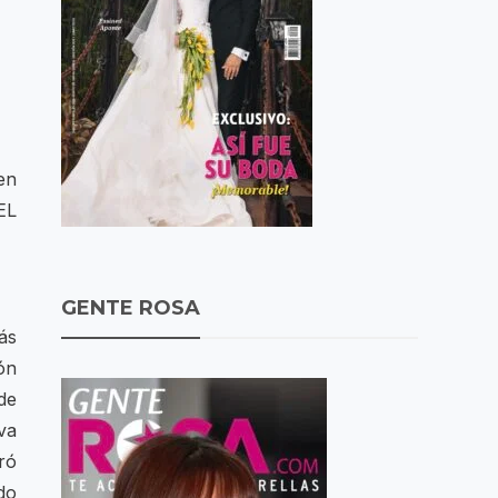
en
EL
GENTE ROSA
ás
ón
de
va
ró
do