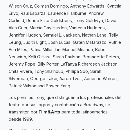
Wilson Cruz, Colman Domingo, Anthony Edwards, Cynthia
Erivo, Raúl Esparza, Laurence Fishburne, Andrew
Garfield, Renée Elise Goldsberry, Tony Goldwyn, David
Alan Grier, Marcia Gay Harden, Vanessa Hudgens,
Jennifer Hudson, Samuel L. Jackson, Nathan Lane, Telly
Leung, Judith Light, Josh Lucas, Gaten Matarazzo, Ruthie
Ann Miles, Patina Miller, Lin-Manuel Miranda, Bebe
Neuwirth, Kelli O’Hara, Sarah Paulson, Bernadette Peters,
Jeremy Pope, Billy Porter, LaTanya Richardson Jackson,
Chita Rivera, Tony Shalhoub, Phillipa Soo, Sarah
Silverman, George Takei, Aaron Tveit, Adrienne Warren,
Patrick Wilson and Bowen Yang
Los premios Tony, que distinguen a los profesionales del
teatro por sus logros y contribución a Broadway, se
transmiten por
Film&Arts
para toda latinoamerica
desde 1999.