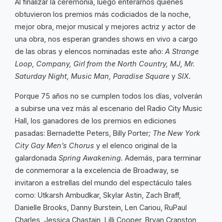
Al finalizar la ceremonia, luego enterarnos quienes
obtuvieron los premios más codiciados de la noche,
mejor obra, mejor musical y mejores actriz y actor de
una obra, nos esperan grandes shows en vivo a cargo
de las obras y elencos nominadas este año:
A Strange
Loop, Company, Girl from the North Country, MJ, Mr.
Saturday Night, Music Man, Paradise Square
y
SIX.
Porque 75 años no se cumplen todos los días, volverán
a subirse una vez más al escenario del Radio City Music
Hall, los ganadores de los premios en ediciones
pasadas: Bernadette Peters, Billy Porter
; The New York
City Gay Men’s Chorus
y el elenco original de la
galardonada
Spring Awakening.
Además, para terminar
de conmemorar a la excelencia de Broadway, se
invitaron a estrellas del mundo del espectáculo tales
como: Utkarsh Ambudkar, Skylar Astin, Zach Braff,
Danielle Brooks, Danny Burstein, Len Cariou, RuPaul
Charles, Jessica Chastain, Lilli Cooper, Bryan Cranston,