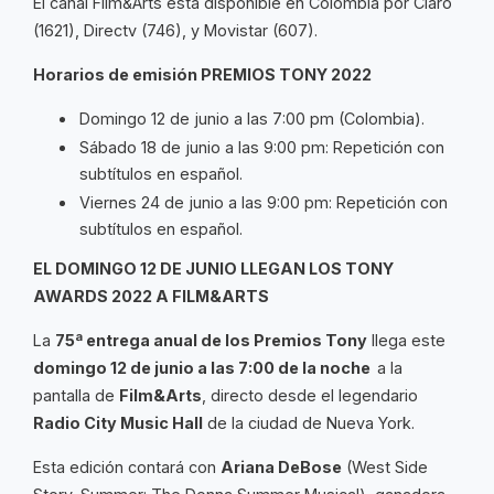
El canal Film&Arts está disponible en Colombia por Claro
(1621), Directv (746), y Movistar (607).
Horarios de emisión PREMIOS TONY 2022
Domingo 12 de junio a las 7:00 pm (Colombia).
Sábado 18 de junio a las 9:00 pm: Repetición con
subtítulos en español.
Viernes 24 de junio a las 9:00 pm: Repetición con
subtítulos en español.
EL DOMINGO 12 DE JUNIO LLEGAN LOS TONY
AWARDS 2022 A FILM&ARTS
La
75ª entrega anual de los Premios Tony
llega este
domingo 12 de juni
o
a las 7:00 de la noche
a la
pantalla de
Film&Arts
, directo desde el legendario
Radio City Music Hall
de la ciudad de Nueva York.
Esta edición contará con
Ariana DeBose
(West Side