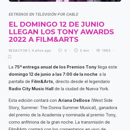
ESTRENOS EN TELEVISIÓN POR CABLE
EL DOMINGO 12 DE JUNIO
LLEGAN LOS TONY AWARDS
2022 A FILM&ARTS
REDACTOR 1
,
4 años ago
0
5 min
1985
La
75ª entrega anual de los Premios Tony
llega este
domingo 12 de juni
o
a las 7:00 de la noche
a la
pantalla de
Film&Arts
, directo desde el legendario
Radio City Music Hall
de la ciudad de Nueva York.
Esta edición contará con
Ariana DeBose
(West Side
Story, Summer: The Donna Summer Musical), ganadora
del premio de la Academia y nominada al premio Tony,
como anfitriona de la gran noche. La transmisión de
Film&Arts contará con los comentarios en vivo de