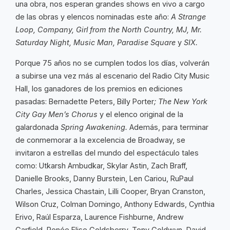
una obra, nos esperan grandes shows en vivo a cargo
de las obras y elencos nominadas este año:
A Strange
Loop, Company, Girl from the North Country, MJ, Mr.
Saturday Night, Music Man, Paradise Square
y
SIX.
Porque 75 años no se cumplen todos los días, volverán
a subirse una vez más al escenario del Radio City Music
Hall, los ganadores de los premios en ediciones
pasadas: Bernadette Peters, Billy Porter
; The New York
City Gay Men’s Chorus
y el elenco original de la
galardonada
Spring Awakening.
Además, para terminar
de conmemorar a la excelencia de Broadway, se
invitaron a estrellas del mundo del espectáculo tales
como: Utkarsh Ambudkar, Skylar Astin, Zach Braff,
Danielle Brooks, Danny Burstein, Len Cariou, RuPaul
Charles, Jessica Chastain, Lilli Cooper, Bryan Cranston,
Wilson Cruz, Colman Domingo, Anthony Edwards, Cynthia
Erivo, Raúl Esparza, Laurence Fishburne, Andrew
Garfield, Renée Elise Goldsberry, Tony Goldwyn, David