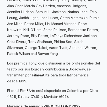
Alan Grier, Marcia Gay Harden, Vanessa Hudgens,
Jennifer Hudson, Samuel L. Jackson, Nathan Lane, Telly
Leung, Judith Light, Josh Lucas, Gaten Matarazzo, Ruthie
Ann Miles, Patina Miller, Lin-Manuel Miranda, Bebe
Neuwirth, Kelli O’Hara, Sarah Paulson, Bernadette Peters,
Jeremy Pope, Billy Porter, LaTanya Richardson Jackson,
Chita Rivera, Tony Shalhoub, Phillipa Soo, Sarah
Silverman, George Takei, Aaron Tveit, Adrienne Warren,
Patrick Wilson and Bowen Yang
Los premios Tony, que distinguen a los profesionales del
teatro por sus logros y contribución a Broadway, se
transmiten por
Film&Arts
para toda latinoamerica
desde 1999.
El canal Film&Arts está disponible en Colombia por Claro
(1621), Directv (746), y Movistar (607).
Horarios de emisión PREMIOS TONY 2022