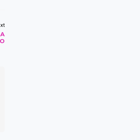
xt
LA
RO