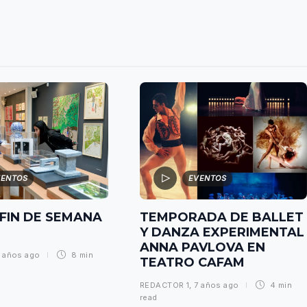
VENTOS
EVENTOS
 FIN DE SEMANA
TEMPORADA DE BALLET
Y DANZA EXPERIMENTAL
ANNA PAVLOVA EN
 años ago
8 min
TEATRO CAFAM
REDACTOR 1
,
7 años ago
4 min
read