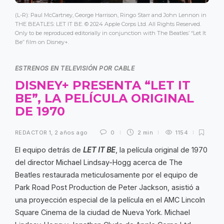
(L-R): Paul McCartney, George Harrison, Ringo Starr and John Lennon in
THE BEATLES: LET IT BE. © 2024 Apple Corps Ltd. All Rights Reserved.
Only to be reproduced editorially in conjunction with The Beatles’ “Let It
Be” film on Disney+.
ESTRENOS EN TELEVISIÓN POR CABLE
DISNEY+ PRESENTA “LET IT
BE”, LA PELÍCULA ORIGINAL
DE 1970
REDACTOR 1
,
2 años ago
0
2 min
1154
El equipo detrás de
LET IT BE
, la película original de 1970
del director Michael Lindsay-Hogg acerca de The
Beatles restaurada meticulosamente por el equipo de
Park Road Post Production de Peter Jackson, asistió a
una proyección especial de la película en el AMC Lincoln
Square Cinema de la ciudad de Nueva York. Michael