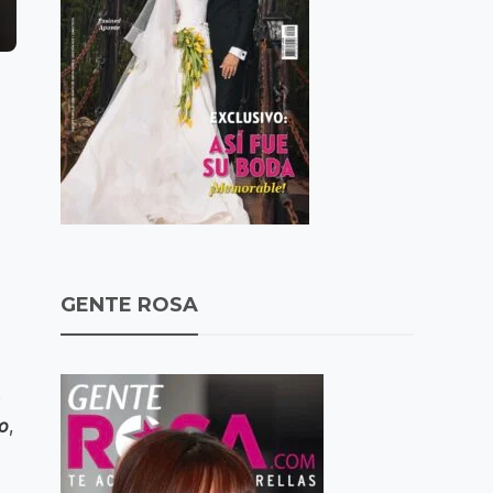
GENTE ROSA
s
o
,