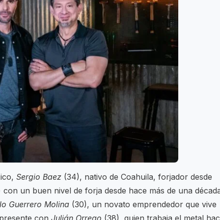
xico,
Sergio Baez
(34), nativo de Coahuila, forjador desde
 con un buen nivel de forja desde hace más de una década
lo Guerrero Molina
(30), un novato emprendedor que vive
 presente con
Julián Orrego
(38), quien trabaja el metal ha