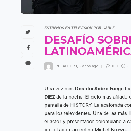
ESTRENOS EN TELEVISIÓN POR CABLE
DESAFÍO SOBR
LATINOAMÉRIC
REDACTOR 1
,
5 años ago
0
3
Una vez más
Desafío Sobre Fuego La
DIEZ
de la noche. El ciclo más afilado
pantalla de HISTORY. La acalorada co
para los televidentes. Una de las más 
el actor y presentador colombiano a ca
por el actor argentino Michel Brown.