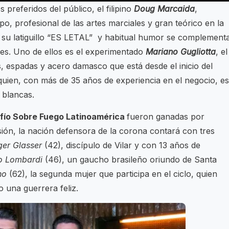
 preferidos del público, el filipino
Doug Marcaida
,
o, profesional de las artes marciales y gran teórico en la
 su latiguillo “ES LETAL” y habitual humor se complement
eces. Uno de ellos es el experimentado
Mariano Gugliotta
, el
s, espadas y acero damasco que está desde el inicio del
uien, con más de 35 años de experiencia en el negocio, es
 blancas.
fío Sobre Fuego Latinoamérica
fueron ganadas por
asión, la nación defensora de la corona contará con tres
er Glasser
(42), discípulo de Vilar y con 13 años de
io Lombardi
(46), un gaucho brasileño oriundo de Santa
ho
(62), la segunda mujer que participa en el ciclo, quien
o una guerrera feliz.