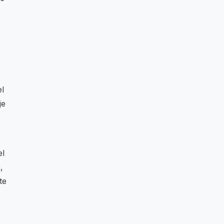
el
je
el
,
te