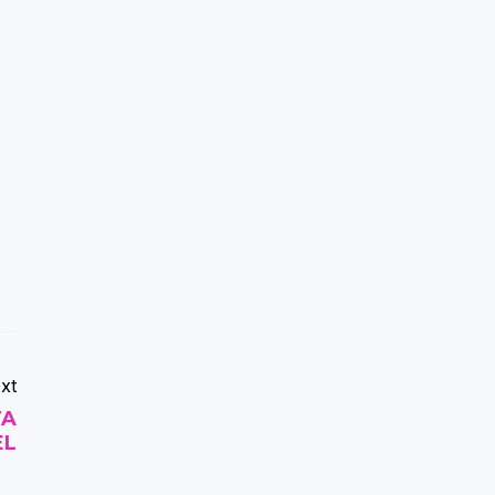
xt
TA
EL