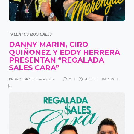
TALENTOS MUSICALES
DANNY MARIN, CIRO
QUIÑONEZ Y EDDY HERRERA
PRESENTAN “REGALADA
SALES CARA”
REDACTOR 1
,
3 meses ago
0
4 min
182