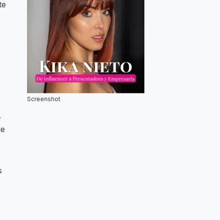
te
Screenshot
.
de
s