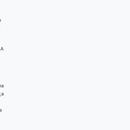
e
n
LA
ha
¿a
e