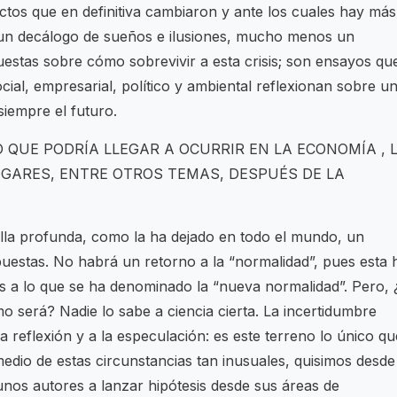
ctos que en definitiva cambiaron y ante los cuales hay más
 un decálogo de sueños e ilusiones, mucho menos un
stas sobre cómo sobrevivir a esta crisis; son ensayos qu
cial, empresarial, político y ambiental reflexionan sobre u
iempre el futuro.
O QUE PODRÍA LLEGAR A OCURRIR EN LA ECONOMÍA , 
OGARES, ENTRE OTROS TEMAS, DESPUÉS DE LA
lla profunda, como la ha dejado en todo el mundo, un
estas. No habrá un retorno a la “normalidad”, pues esta 
os a lo que se ha denominado la “nueva normalidad”. Pero, 
 será? Nadie lo sabe a ciencia cierta. La incertidumbre
a reflexión y a la especulación: es este terreno lo único qu
dio de estas circunstancias tan inusuales, quisimos desde
gunos autores a lanzar hipótesis desde sus áreas de