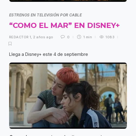
ESTRENOS EN TELEVISIÓN POR CABLE
“COMO EL MAR” EN DISNEY+
REDACTOR 1
,
2 años ago
0
1 min
1083
Llega a Disney+ este 4 de septiembre