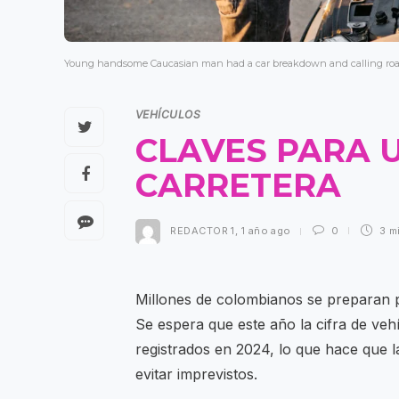
Young handsome Caucasian man had a car breakdown and calling road
VEHÍCULOS
CLAVES PARA 
CARRETERA
REDACTOR 1
,
1 año ago
0
3 m
Millones de colombianos se preparan p
Se espera que este año la cifra de vehí
registrados en 2024, lo que hace que 
evitar imprevistos.