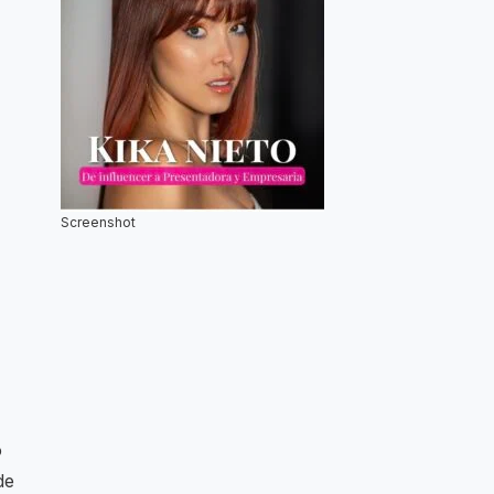
Screenshot
o
de