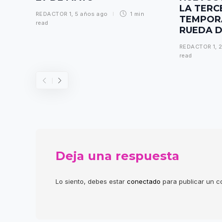
LA TERC
REDACTOR 1
,
5 años ago
1 min
TEMPOR
read
RUEDA D
REDACTOR 1
,
2
read
Deja una respuesta
Lo siento, debes estar
conectado
para publicar un c