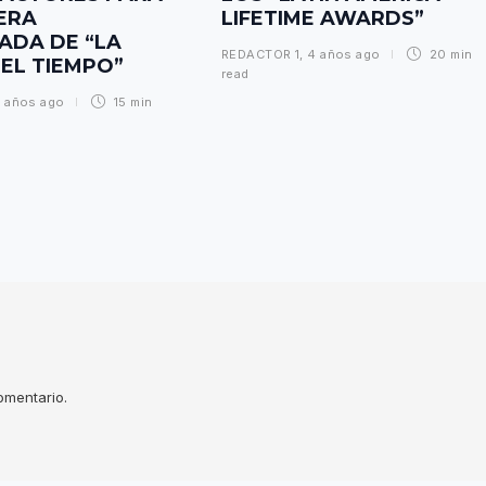
ERA
LIFETIME AWARDS”
ADA DE “LA
REDACTOR 1
,
4 años ago
20 min
EL TIEMPO”
read
 años ago
15 min
omentario.