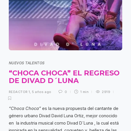
NUEVOS TALENTOS
“CHOCA CHOCA” EL REGRESO
DE DIVAD D´LUNA
REDACTOR 1
,
5 años ago
0
1 min
2919
“Choca Choca”
es la nueva propuesta del cantante de
género urbano Divad David Luna Ortiz, mejor conocido
en la industria musical como Divad D´Luna , la cual está
inspirada en la sensualidad, coqueteo y belleza de las