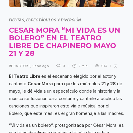
FIESTAS, ESPECTÁCULOS Y DIVERSIÓN
CESAR MORA “MI VIDA ES UN
BOLERO” EN EL TEATRO
LIBRE DE CHAPINERO MAYO
21 Y 28
REDACTOR 1
,
1 año ago
0
2 min
914
El Teatro Libre
es el escenario elegido por el actor y
cantante
Cesar Mora
para que los miércoles
21 y 28
de
mayo, le dé vida a un espectáculo donde la historia y la
música se fusionan para contarle y cantarle a público las
canciones que inspiraron este viaje músical por el
Bolero, que este mes, es el gran homenaje a las madres.
“Mi vida es un bolero”, protagonizada por César Mora, es
una travesía íntima y emotiva a través de la vida y