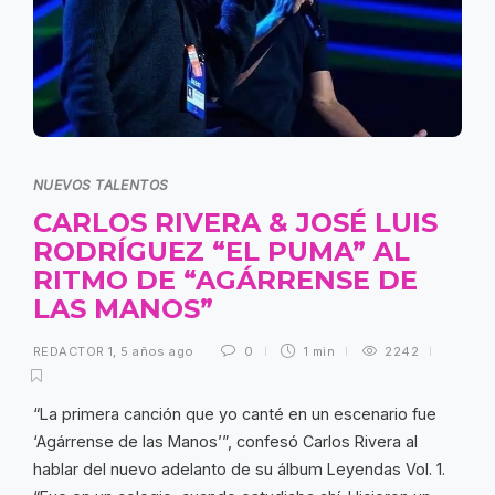
NUEVOS TALENTOS
CARLOS RIVERA & JOSÉ LUIS
RODRÍGUEZ “EL PUMA” AL
RITMO DE “AGÁRRENSE DE
LAS MANOS”
REDACTOR 1
,
5 años ago
0
1 min
2242
“La primera canción que yo canté en un escenario fue
‘Agárrense de las Manos’”, confesó Carlos Rivera al
hablar del nuevo adelanto de su álbum Leyendas Vol. 1.