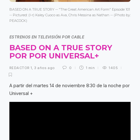
BASED ON A TRUE STORY -- "The Great American Art Form" Episode 101
-- Pictured: (l-r) Kaley Cuoco as Ava, Chris Messina as Nathan -- (Photo by:
PEACOCK)
ESTRENOS EN TELEVISIÓN POR CABLE
BASED ON A TRUE STORY
POR POR UNIVERSAL+
REDACTOR 1
,
3 años ago
0
1 min
1405
A partir del martes 14 de noviembre 8:30 de la noche por
Universal +