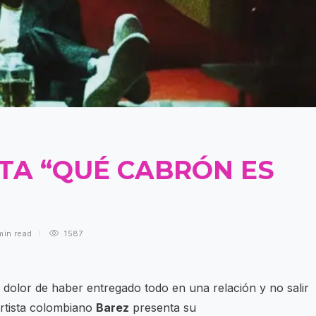
TA “QUÉ CABRÓN ES
min
read
1587
 dolor de haber entregado todo en una relación y no salir
artista colombiano
Barez
presenta su