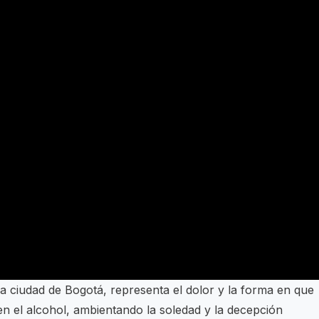
la ciudad de Bogotá, representa el dolor y la forma en que
 el alcohol, ambientando la soledad y la decepción