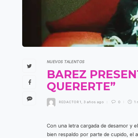
NUEVOS TALENTOS
BAREZ PRESEN
QUERERTE”
REDACTOR 1
,
3 años ago
0
1 
Con una letra cargada de desamor y el
bien respaldo por parte de cupido, el 