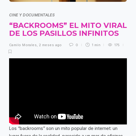
CINE Y DOCUMENTALES
“BACKROOMS” EL MITO VIRAL
DE LOS PASILLOS INFINITOS
Camilo Morales
,
2 meses ago
0
1 min
175
Los “backrooms” son un mito popular de internet: un
lugar fuera de la realidad, parecido a un mar de oficinas