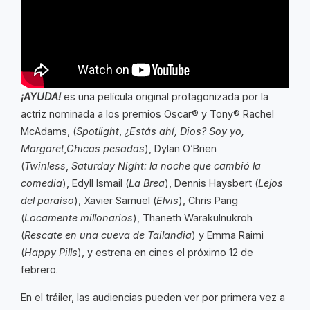
¡AYUDA!
es una película original protagonizada por la
actriz nominada a los premios Oscar® y Tony® Rachel
McAdams, (
Spotlight
,
¿Estás ahí, Dios? Soy yo,
Margaret,
Chicas pesadas
), Dylan O’Brien
(
Twinless
,
Saturday Night: la noche que cambió la
comedia
), Edyll Ismail (
La Brea
), Dennis Haysbert (
Lejos
del paraíso
), Xavier Samuel (
Elvis
), Chris Pang
(
Locamente millonarios
), Thaneth Warakulnukroh
(
Rescate en una cueva de Tailandia
) y Emma Raimi
(
Happy Pills
), y estrena en cines el próximo 12 de
febrero.
En el tráiler, las audiencias pueden ver por primera vez a