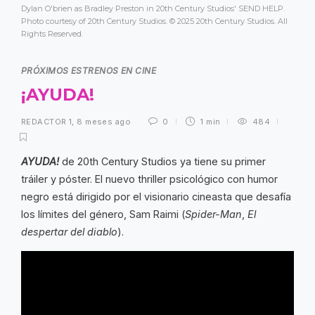
Dylan O'brien as Bradley Preston in 20th Century Studios' SEND HELP.
Photo courtesy of 20th Century Studios. © 2025 20th Century Studios. All
Rights Reserved.
PRÓXIMOS ESTRENOS EN CINE
¡AYUDA!
REDACTOR 1
,
8 meses ago
0
1 min
484
AYUDA!
de 20th Century Studios ya tiene su primer
tráiler y póster. El nuevo thriller psicológico con humor
negro está dirigido por el visionario cineasta que desafía
los límites del género, Sam Raimi (
Spider-Man
,
El
despertar del diablo
).