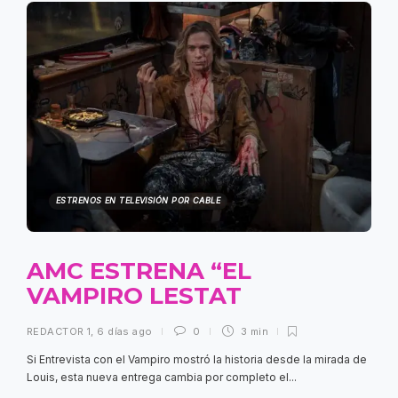
ESTRENOS EN TELEVISIÓN POR CABLE
AMC ESTRENA “EL
VAMPIRO LESTAT
REDACTOR 1
,
6 días ago
0
3 min
Si Entrevista con el Vampiro mostró la historia desde la mirada de
Louis, esta nueva entrega cambia por completo el...