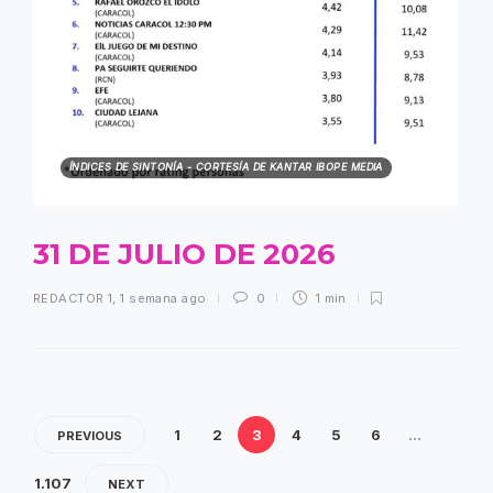
ÍNDICES DE SINTONÍA - CORTESÍA DE KANTAR IBOPE MEDIA
31 DE JULIO DE 2026
REDACTOR 1
,
1 semana ago
0
1 min
1
2
3
4
5
6
…
PREVIOUS
1.107
NEXT