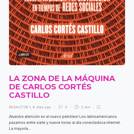
LIBROS
LA ZONA DE LA MÁQUINA
DE CARLOS CORTÉS
CASTILLO
REDACTOR 1
,
6 días ago
0
2 min
¡Nuestra atención es el nuevo petróleo! Los latinoamericanos
pasamos entre siete y nueve horas al día conectadosa internet.
La mayoría...