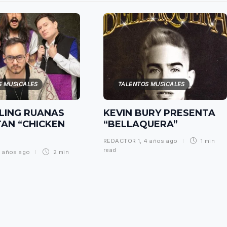
S MUSICALES
TALENTOS MUSICALES
LING RUANAS
KEVIN BURY PRESENTA
AN “CHICKEN
“BELLAQUERA”
REDACTOR 1
,
4 años ago
1 min
read
 años ago
2 min