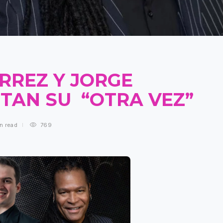
RREZ Y JORGE
TAN SU “OTRA VEZ”
in
read
769