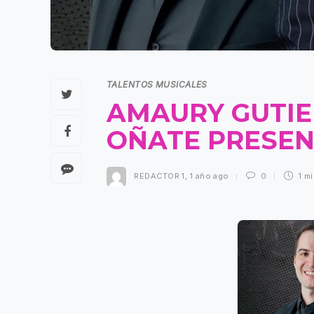
TALENTOS MUSICALES
AMAURY GUTIE
OÑATE PRESEN
REDACTOR 1
,
1 año ago
0
1 m