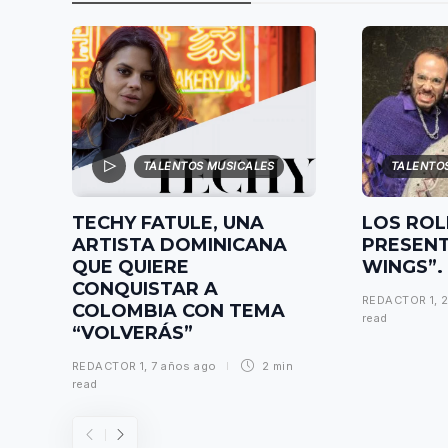
TALENTOS MUSICALES
TALENTO
TECHY FATULE, UNA
LOS ROL
ARTISTA DOMINICANA
PRESENT
QUE QUIERE
WINGS”.
CONQUISTAR A
REDACTOR 1
,
2
COLOMBIA CON TEMA
read
“VOLVERÁS”
REDACTOR 1
,
7 años ago
2 min
read