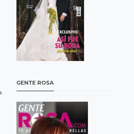
e
GENTE ROSA
s
e