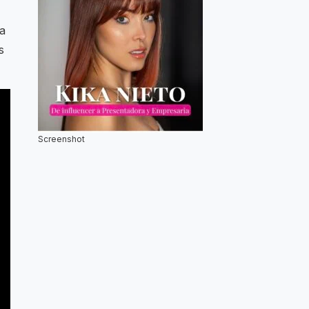
 a
s
Screenshot