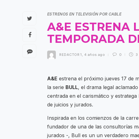
ESTRENOS EN TELEVISIÓN POR CABLE
A&E ESTRENA L
TEMPORADA DE
REDACTOR 1
,
4 años ago
0
3
A&E
estrena el próximo jueves 17 de m
la serie
BULL
, el drama legal aclamado
centrada en el carismático y estratega 
de juicios y jurados.
Inspirada en los comienzos de la carrer
fundador de una de las consultorías má
jurados -, Bull es un un verdadero ma