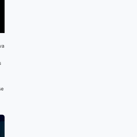
va
s
se