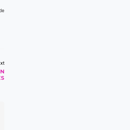
de
xt
EN
ES