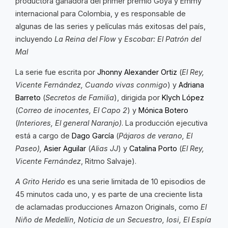
productora ganadora del primer premio Goya y Emmy
internacional para Colombia, y es responsable de
algunas de las series y películas más exitosas del país,
incluyendo
La Reina del Flow
y
Escobar: El Patrón del
Mal
La serie fue escrita por
Jhonny Alexander Ortiz
(
El Rey,
Vicente Fernández, Cuando vivas conmigo
) y
Adriana
Barreto
(
Secretos de Familia
), dirigida por
Klych López
(
Correo de inocentes, El Capo 2
) y
Mónica Botero
(
Interiores, El general Naranjo)
. La producción ejecutiva
está a cargo de
Dago García
(
Pájaros de verano, El
Paseo),
Asier Aguilar
(
Alias JJ
) y
Catalina Porto
(
El Rey,
Vicente Fernández
, Ritmo Salvaje).
A Grito Herido
es una serie limitada de 10 episodios de
45 minutos cada uno, y es parte de una creciente lista
de aclamadas producciones Amazon Originals, como
El
Niño de Medellín, Noticia de un Secuestro, Iosi, El Espía