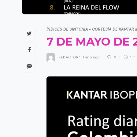
ÍNDICES DE SINTONÍA - CORTESÍA DE KANTAR 
7 DE MAYO DE 
REDACTOR 1
,
1 año ago
0
1 m