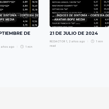
DE SINTONÍA - CORTESÍA DE
ÍNDICES DE SINTONÍA - CORTESÍA D
OPE MEDIA
KANTAR IBOPE MEDIA
EPTIEMBRE DE
21 DE JULIO DE 2024
REDACTOR 1
,
2 años ago
1 min
read
 años ago
1 min