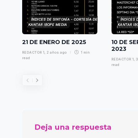
ÍNDICES DE SINTONÍA - CORTESÍA DE
ÍNDICES 
KANTAR IBOPE MEDIA
KANTAR IB
21 DE ENERO DE 2025
10 DE S
2023
REDACTOR 1
,
2 años ago
1 min
read
REDACTOR 1
,
3
read
Deja una respuesta