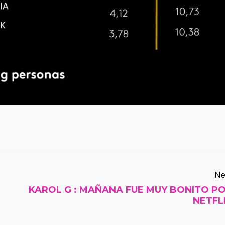
Ne
KAROL G : MAÑANA FUE MUY BONITO P
NETFL