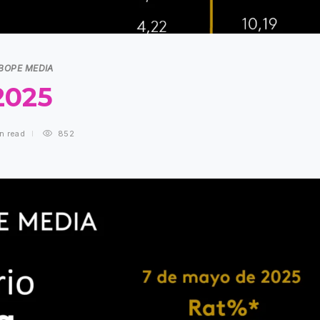
IBOPE MEDIA
2025
in
read
852