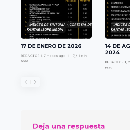
ÍNDICES DE SINTONÍA - CORTESÍA DE
ÍNDICES 
KANTAR IBOPE MEDIA
KANTAR IB
17 DE ENERO DE 2026
14 DE A
2024
REDACTOR 1
,
7 meses ago
1 min
read
REDACTOR 1
,
2
read
Deja una respuesta