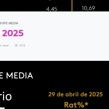
IBOPE MEDIA
E 2025
in
read
876