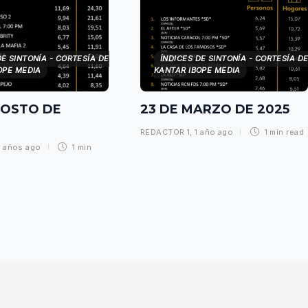
DE SINTONÍA - CORTESÍA DE
ÍNDICES DE SINTONÍA - CORTESÍA D
OPE MEDIA
KANTAR IBOPE MEDIA
GOSTO DE
23 DE MARZO DE 2025
REDACTOR 1
,
1 año ago
1 min
read
 años ago
1 min