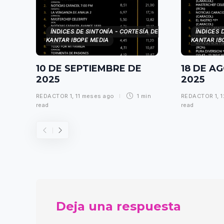
ÍNDICES DE SINTONÍA - CORTESÍA DE
ÍNDICES 
KANTAR IBOPE MEDIA
KANTAR IB
10 DE SEPTIEMBRE DE
18 DE A
2025
2025
REDACTOR 1
,
11 meses ago
1 min
REDACTOR 1
,
1
read
read
Deja una respuesta