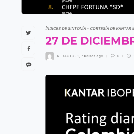
ÍNDICES DE SINTONÍA - CORTESÍA DE KANTAR 
27 DE DICIEMB
REDACTOR 1
,
7 meses ago
0