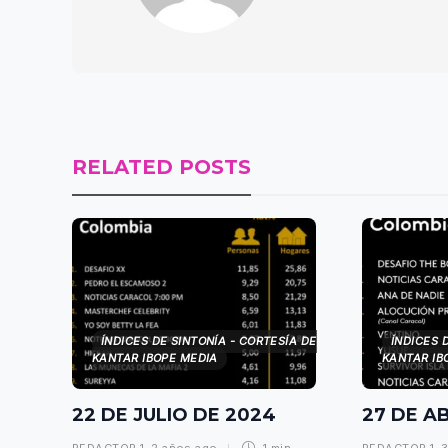
RELATED POSTS
ÍNDICES DE SINTONÍA - CORTESÍA DE
ÍNDICES 
KANTAR IBOPE MEDIA
KANTAR IB
22 DE JULIO DE 2024
27 DE A
REDACTOR 1
,
2 años ago
1 min
REDACTOR 1
,
3