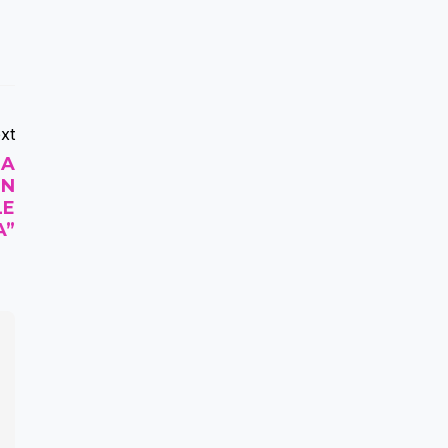
xt
RA
ÓN
LE
A”