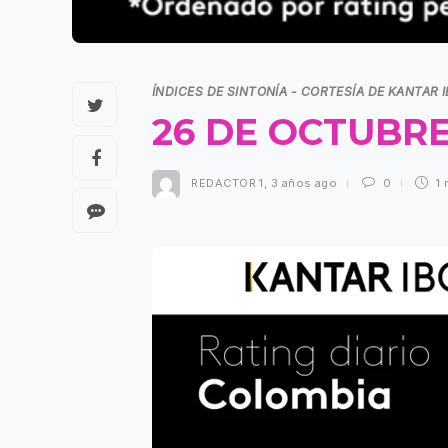
ÍNDICES DE SINTONÍA - CORTESÍA DE KANTAR 
26 DE OCTUBRE
REDACTOR 1
,
3 años ago
0
1 