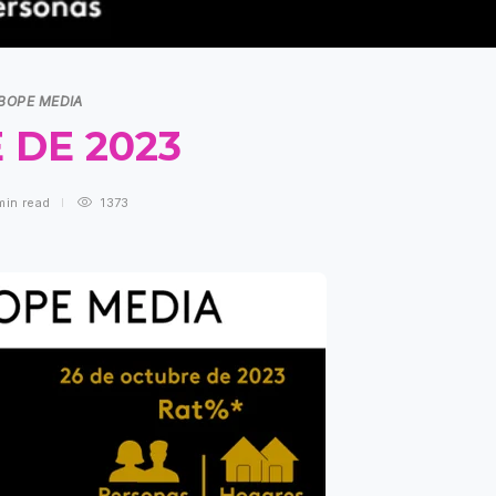
IBOPE MEDIA
 DE 2023
min
read
1373