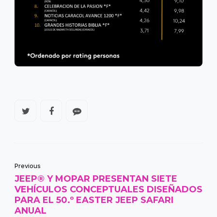
Previous
JEEP® Y MOPAR PRESENTAN SIETE
VEHÍCULOS CONCEPTUALES DISEÑADOS
PARA EL 50.º EASTER JEEP SAFARI
ANUAL